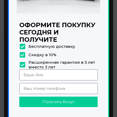
Gravida morbi platea at arcu
convallis a id id suspendisse
parturient adipiscing vestibulum.
Praesent interdu.
ОФОРМИТЕ ПОКУПКУ
СЕГОДНЯ И
ПОЛУЧИТЕ
Бесплатную доставку
Purus lectus scelerisque
parturient
lobortis namar
Скидку в 10%
Расширенная гарантия в 5 лет
вместо 3 лет
Purus
vel sapien
a mollis fusce parturient a
laoreet vestibulum purus ullamcorper tellus
ante at duira convallis ac vel a vestibulum sem
ridiculus sapien.
Suscipit habitant vulputate a porta.
Получить бонус
Consectetur vestibulum cubilia acc.
Scelerisque litora ipsum parturient.