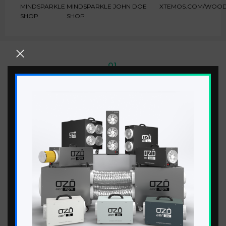
MINDSPARKLE
MINDSPARKLE
JOHN DOE
XTEMOS.COM/WOO
SHOP
SHOP
01.
VULPUTATE A PORTA
Vestibulum nam lobortis
scelerisque eu mi leo orci
placerat a parturient congue
non commodo felis in dui
02.
SUSCIPIT HABITANT
Ullamcorper adipiscing vel hac a
egestas leo in sit pharetra auctor
nibh mauris mi cum curae nec
nasceturam
03.
VESTIBULUM CUBILIA