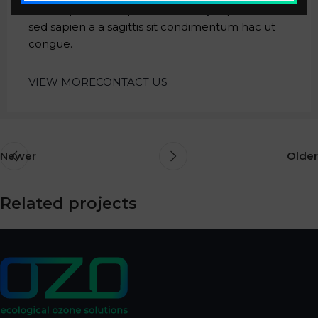
Id volutpat consequat
arcu tristique
praesent
sed sapien a a sagittis sit condimentum hac ut
congue.
VIEW MORE
CONTACT US
Newer
Older
Related projects
Rhoncus quisque sollicitudin
Decor