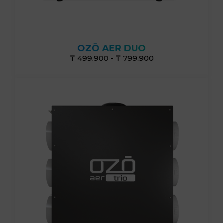
от 60г/ч до 120 г/ч
OZŌ AER DUO
₸ 499.900 - ₸ 799.900