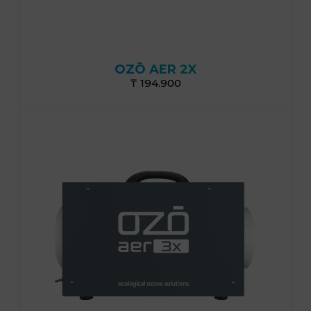
20г/ч
OZŌ AER 2X
₸ 194.900