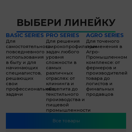
ВЫБЕРИ ЛИНЕЙКУ
BASIC SERIES
PRO SERIES
AGRO SERIES
Для
Для решения
Для точеного
самостоятельного
широкопрофильных
применения в
повседневного
задач любого
Агро-
использования
уровня
Промышленном
в быту и для
сложности в
комплексе: от
начинающих
самых
фермеров и
специалистов,
различных
производителей
решающих
отраслях: от
товара до
свои
клининга и
логистов и
профессиональные
общепита до
финальных
задачи
текстильного
продавцов
производства и
пищевой
промышленности
Все товары