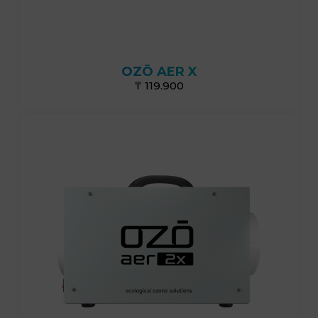
10г/ч
OZŌ AER X
₸ 119.900