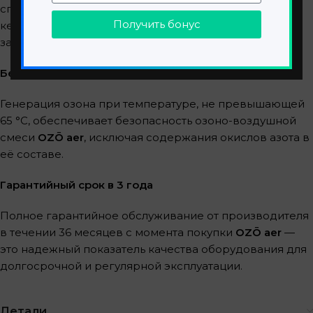
сплава, позволяет
OZŌ aer
избежать использование
Получить бонус
керамических пластин, требующих регулярной
замены.
Безопасность
Генерация озона при температуре, не превышающей
65 °C, обеспечивает безопасность озоно-воздушной
смеси
OZŌ aer
, исключая содержания окислов азота в
её составе
.
Гарантийный срок в 3 года
Полное гарантийное обслуживание от производителя
в течении 36 месяцев с момента покупки
OZŌ aer
—
это надежный показатель качества оборудования для
долгосрочной и регулярной эксплуатации.
Детали