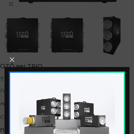
Click to enlarge
OZŌ aer TRIO
₸
849900
–
₸
1149900
Габариты (ДхШхВ)
—
620х200х800 мм
Напряжение питания
—
220 V
Степень защиты
—
IP10
ПРОИЗВОДИТЕЛЬНОСТЬ ОЗОНА